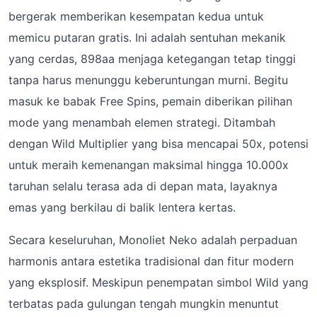
bergerak memberikan kesempatan kedua untuk
memicu putaran gratis. Ini adalah sentuhan mekanik
yang cerdas, 898aa menjaga ketegangan tetap tinggi
tanpa harus menunggu keberuntungan murni. Begitu
masuk ke babak Free Spins, pemain diberikan pilihan
mode yang menambah elemen strategi. Ditambah
dengan Wild Multiplier yang bisa mencapai 50x, potensi
untuk meraih kemenangan maksimal hingga 10.000x
taruhan selalu terasa ada di depan mata, layaknya
emas yang berkilau di balik lentera kertas.
Secara keseluruhan, Monoliet Neko adalah perpaduan
harmonis antara estetika tradisional dan fitur modern
yang eksplosif. Meskipun penempatan simbol Wild yang
terbatas pada gulungan tengah mungkin menuntut