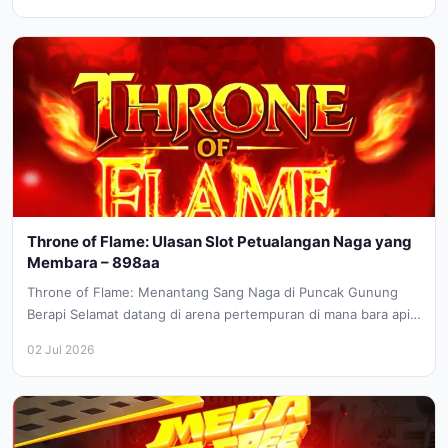
Throne of Flame: Ulasan Slot Petualangan Naga yang
Membara – 898aa
Throne of Flame: Menantang Sang Naga di Puncak Gunung
Berapi Selamat datang di arena pertempuran di mana bara api
dan...
02 Jul 2026