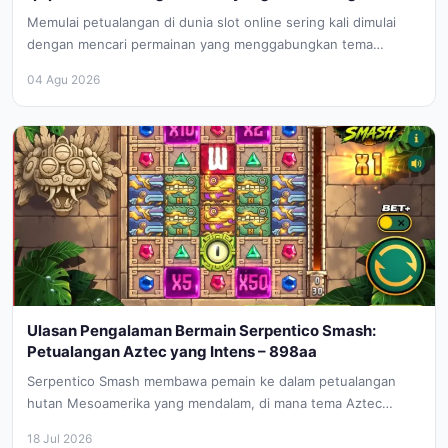
Memulai petualangan di dunia slot online sering kali dimulai
dengan mencari permainan yang menggabungkan tema
sejarah yang kuat dengan mekanisme...
04 Agu 2026
Ulasan Pengalaman Bermain Serpentico Smash:
Petualangan Aztec yang Intens – 898aa
Serpentico Smash membawa pemain ke dalam petualangan
hutan Mesoamerika yang mendalam, di mana tema Aztec
dipadukan dengan mekanisme permainan yang...
18 Jul 2026